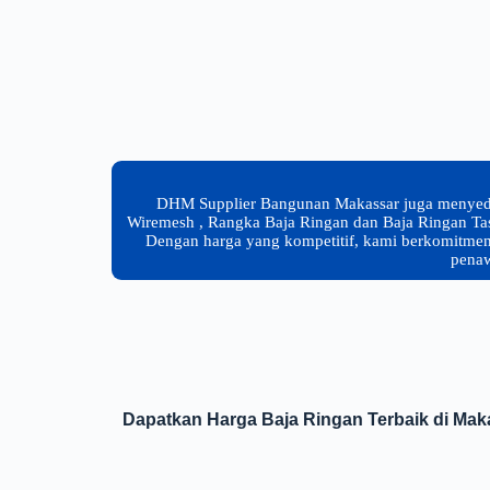
DHM Supplier Bangunan Makassar juga menyediaka
Wiremesh , Rangka Baja Ringan dan Baja Ringan Taso
Dengan harga yang kompetitif, kami berkomitme
penaw
Dapatkan Harga Baja Ringan Terbaik di Mak