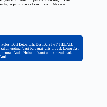
erbagai jenis proyek konstruksi di Makassar.
n Polos, Besi Beton Ulir, Besi Baja IWF, HBEAM,
ahan optimal bagi berbagai jenis proyek konstruksi.
mbangunan Anda. Hubungi kami untuk mendapatkan
 Anda.