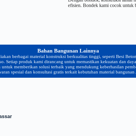
efisien. Bondek kami cocok untuk b
Bahan Bangunan Lainnya
n berbagai material konstruksi berkualitas tinggi, seperti Besi Beto
. Setiap produk kami dirancang untuk memastikan kekuatan dan daya t
n untuk memberikan solusi terbaik yang mendukung keberhasilan pe
aran spesial dan konsultasi gratis terkait kebutuhan material bangunan
assar