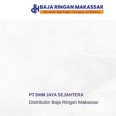
S
k
i
p
t
o
c
o
n
t
e
n
t
PT DHM JAYA SEJAHTERA
Distributor Baja Ringan Makassar