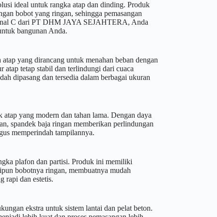
usi ideal untuk rangka atap dan dinding. Produk
engan bobot yang ringan, sehingga pemasangan
 Kanal C dari PT DHM JAYA SEJAHTERA, Anda
untuk bangunan Anda.
a atap yang dirancang untuk menahan beban dengan
 atap tetap stabil dan terlindungi dari cuaca
dah dipasang dan tersedia dalam berbagai ukuran
uk atap yang modern dan tahan lama. Dengan daya
ujan, spandek baja ringan memberikan perlindungan
igus memperindah tampilannya.
gka plafon dan partisi. Produk ini memiliki
skipun bobotnya ringan, membuatnya mudah
 rapi dan estetis.
ngan ekstra untuk sistem lantai dan pelat beton.
enjadi lebih kuat dan proses pemasangan lebih