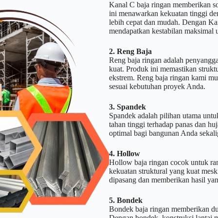
Kanal C baja ringan memberikan sol
ini menawarkan kekuatan tinggi d
lebih cepat dan mudah. Dengan
mendapatkan kestabilan maksimal 
2. Reng Baja
Reng baja ringan adalah penyangg
kuat. Produk ini memastikan struktur
ekstrem. Reng baja ringan kami mu
sesuai kebutuhan proyek Anda.
3. Spandek
Spandek adalah pilihan utama unt
tahan tinggi terhadap panas dan h
optimal bagi bangunan Anda sekal
4. Hollow
Hollow baja ringan cocok untuk ran
kekuatan struktural yang kuat me
dipasang dan memberikan hasil yang
5. Bondek
Bondek baja ringan memberikan duku
Dengan bondek, konstruksi lantai m