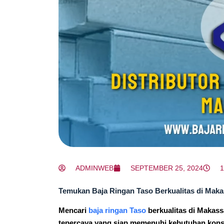
ADMINWEB
SEPTEMBER 25, 2024
1
Temukan Baja Ringan Taso Berkualitas di Ma
Mencari
baja ringan Taso
berkualitas di Makas
tepercaya yang siap memenuhi kebutuhan kons